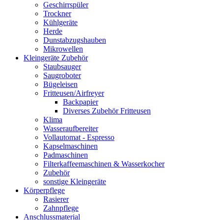
Geschirrspüler
Trockner
Kühlgeräte
Herde
Dunstabzugshauben
Mikrowellen
Kleingeräte Zubehör
Staubsauger
Saugroboter
Bügeleisen
Fritteusen/Airfreyer
Backpapier
Diverses Zubehör Fritteusen
Klima
Wasseraufbereiter
Vollautomat - Espresso
Kapselmaschinen
Padmaschinen
Filterkaffeemaschinen & Wasserkocher
Zubehör
sonstige Kleingeräte
Körperpflege
Rasierer
Zahnpflege
Anschlussmaterial