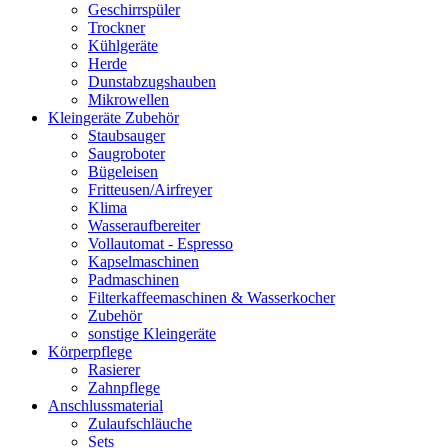
Geschirrspüler
Trockner
Kühlgeräte
Herde
Dunstabzugshauben
Mikrowellen
Kleingeräte Zubehör
Staubsauger
Saugroboter
Bügeleisen
Fritteusen/Airfreyer
Klima
Wasseraufbereiter
Vollautomat - Espresso
Kapselmaschinen
Padmaschinen
Filterkaffeemaschinen & Wasserkocher
Zubehör
sonstige Kleingeräte
Körperpflege
Rasierer
Zahnpflege
Anschlussmaterial
Zulaufschläuche
Sets