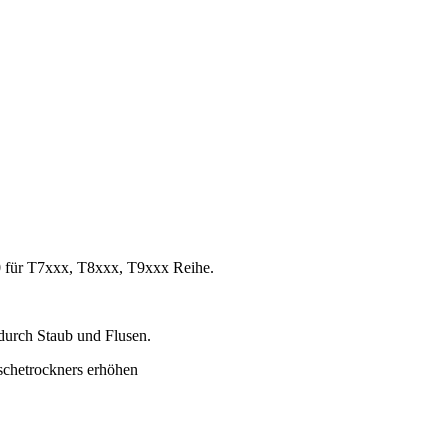
0 für T7xxx, T8xxx, T9xxx Reihe.
durch Staub und Flusen.
äschetrockners erhöhen