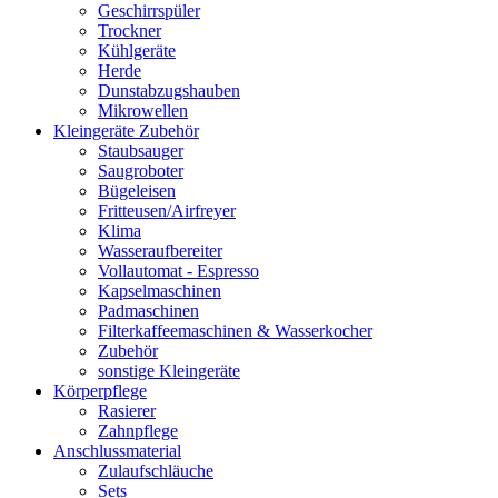
Geschirrspüler
Trockner
Kühlgeräte
Herde
Dunstabzugshauben
Mikrowellen
Kleingeräte Zubehör
Staubsauger
Saugroboter
Bügeleisen
Fritteusen/Airfreyer
Klima
Wasseraufbereiter
Vollautomat - Espresso
Kapselmaschinen
Padmaschinen
Filterkaffeemaschinen & Wasserkocher
Zubehör
sonstige Kleingeräte
Körperpflege
Rasierer
Zahnpflege
Anschlussmaterial
Zulaufschläuche
Sets