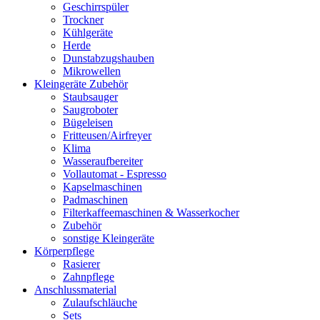
Geschirrspüler
Trockner
Kühlgeräte
Herde
Dunstabzugshauben
Mikrowellen
Kleingeräte Zubehör
Staubsauger
Saugroboter
Bügeleisen
Fritteusen/Airfreyer
Klima
Wasseraufbereiter
Vollautomat - Espresso
Kapselmaschinen
Padmaschinen
Filterkaffeemaschinen & Wasserkocher
Zubehör
sonstige Kleingeräte
Körperpflege
Rasierer
Zahnpflege
Anschlussmaterial
Zulaufschläuche
Sets