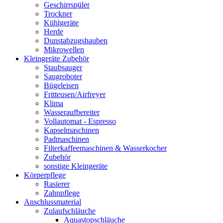
Geschirrspüler
Trockner
Kühlgeräte
Herde
Dunstabzugshauben
Mikrowellen
Kleingeräte Zubehör
Staubsauger
Saugroboter
Bügeleisen
Fritteusen/Airfreyer
Klima
Wasseraufbereiter
Vollautomat - Espresso
Kapselmaschinen
Padmaschinen
Filterkaffeemaschinen & Wasserkocher
Zubehör
sonstige Kleingeräte
Körperpflege
Rasierer
Zahnpflege
Anschlussmaterial
Zulaufschläuche
Aquastopschläuche